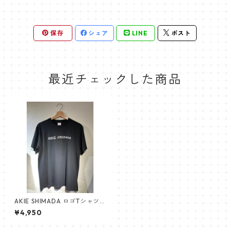
保存
シェア
LINE
ポスト
最近チェックした商品
AKIE SHIMADA ロゴTシャツ
（黒）
¥4,950