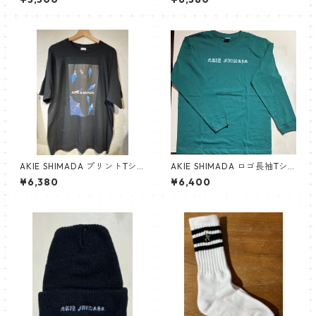
AKIE SHIMADA プリントTシ
AKIE SHIMADA ロゴ長袖Tシ
ャツ（黒）
ャツ（アイビーグリーン）NE
¥6,380
¥6,400
W!!