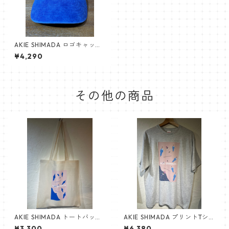
AKIE SHIMADA ロゴキャップ
（青）
¥4,290
その他の商品
AKIE SHIMADA トートバッグ
AKIE SHIMADA プリントTシ
（ナチュラル）
ャツ（グレー）
¥3,300
¥6,380