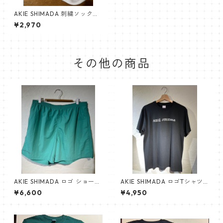
AKIE SHIMADA 刺繍ソックス
（白×黒）
¥2,970
その他の商品
AKIE SHIMADA ロゴ ショート
AKIE SHIMADA ロゴTシャツ
パンツ（緑）
（黒）
¥6,600
¥4,950