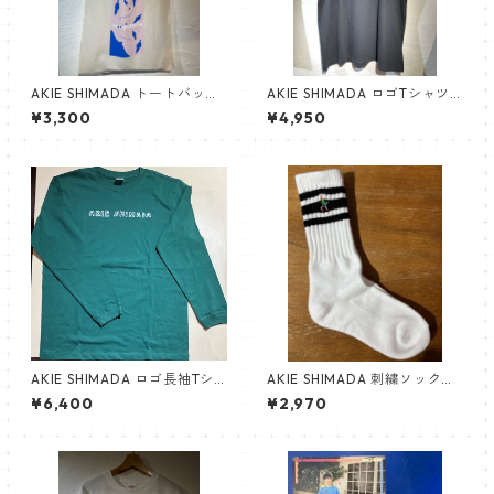
AKIE SHIMADA トートバッグ
AKIE SHIMADA ロゴTシャツ
（ナチュラル）
（黒）
¥3,300
¥4,950
AKIE SHIMADA ロゴ長袖Tシ
AKIE SHIMADA 刺繍ソックス
ャツ（アイビーグリーン）NE
（白×黒）
¥6,400
¥2,970
W!!