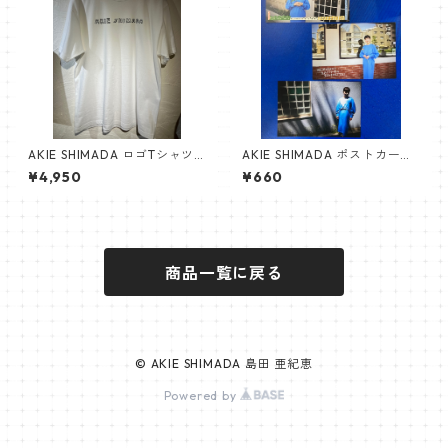
AKIE SHIMADA ロゴTシャツ
AKIE SHIMADA ポストカード
（白）
3枚入り（Bセット）
¥4,950
¥660
商品一覧に戻る
© AKIE SHIMADA 島田 亜紀恵
Powered by